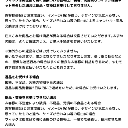
ウィッグは衛生品で肌に直接つける性格上、装着、開封及びウィッグ保護ネ
ットを外した場合は返品・交換はお受けしておりません。
お客様都合(ご注文間違い、イメージ(色)が違う、デザインが気に入らない、
思っていたものと違う、サイズが合わない等の理由)によるキャンセル・返品
交換は受け付けておりません。
注文された商品とお届け商品が異なる場合は交換させていただきます｡お求め
の際は、よくご確認のうえ、ご購入手続きをお願いいたします。
※海外からの返品などはお受けしておりません。
※いたずら注文や、誰かになりすましたなりすまし注文、受け取り拒否など
の、 悪質な迷惑行為の場合は多くの善良なお客様の利益を守るため、やむを
得ず罰金をお支払いいただくこともあります。
返品をお受けする場合
破損、不足品、汚損の初期不良の場合
返品は商品到着後5日以内にご連絡をいただいた場合にお受けいたします｡
返品・交換をお受けできない場合
お客様の不注意により破損、不足品、汚損の不良品である場合
お客様都合(ご注文間違い、イメージ(色)が違う、デザインが気に入らない、
思っていたものと違う、サイズが合わない等の理由)の場合
ウィッグは衛生品で肌に直接つける性格上、一度でも装着し、使用された場
合場合