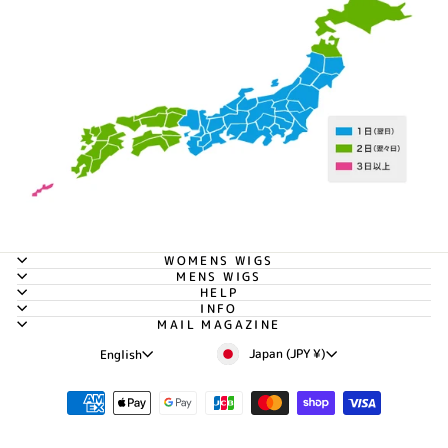
WOMENS WIGS
MENS WIGS
HELP
INFO
MAIL MAGAZINE
Currency
Language
Japan (JPY ¥)
English