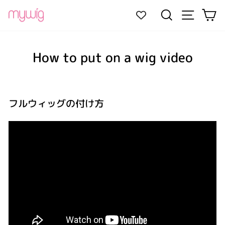
Skip
Site navi
Search
Ca
to
content
How to put on a wig video
フルウィッグの付け方