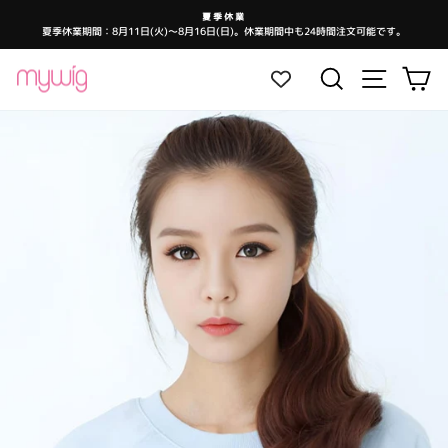
コ
夏季休業
ン
夏季休業期間：8月11日(火)～8月16日(日)。休業期間中も24時間注文可能です。
ス
テ
ラ
イ
ン
ド
サイトナ
検索
カ
シ
ツ
ョ
ー
に
を
ス
一
時
キ
停
止
ッ
し
ま
プ
す