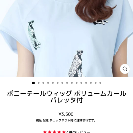
閉
じ
る
(ES
ポニーテールウィッグ ボリュームカール
バレッタ付
通
¥3,500
常
税込
配送
チェックアウト時に計算されます。
価
格
4件のレビュー