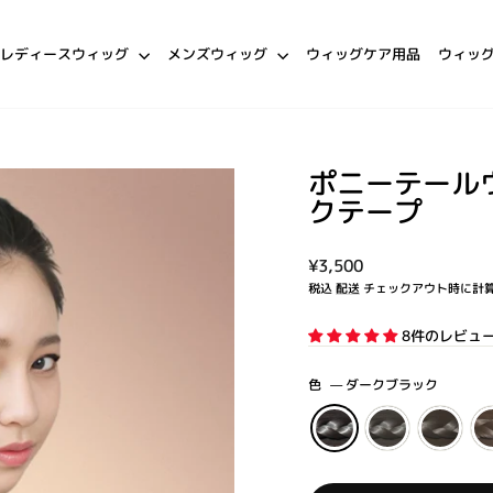
レディースウィッグ
メンズウィッグ
ウィッグケア用品
ウィッ
ポニーテール
クテープ
通
¥3,500
常
税込
配送
チェックアウト時に計
価
格
8件のレビュ
色
—
ダークブラック