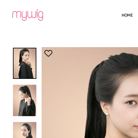
コ
ン
HOME
テ
ン
ツ
に
ス
キ
ッ
プ