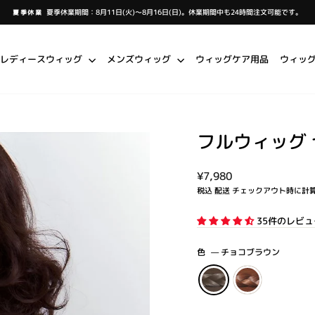
夏季休業期間：8月11日(火)～8月16日(日)。休業期間中も24時間注文可能です。
夏季休業
ス
ラ
イ
ド
シ
レディースウィッグ
メンズウィッグ
ウィッグケア用品
ウィッ
ョ
ー
を
一
時
停
止
し
ま
す
フルウィッグ
通
¥7,980
常
税込
配送
チェックアウト時に計
価
格
35件のレビュ
色
—
チョコブラウン