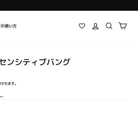
ログイン
検索
カー
グの使い方
 センシティブバング
算されます。
ー