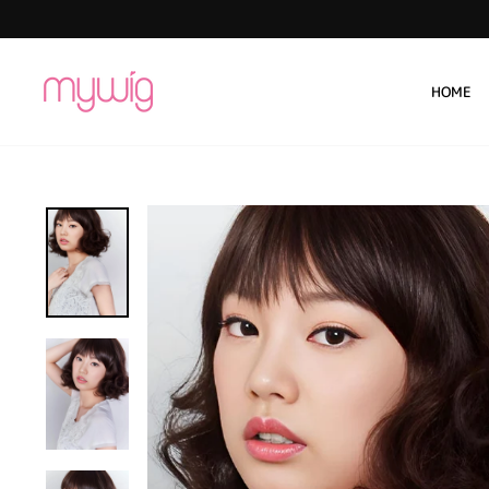
コ
ン
テ
ン
HOME
ツ
に
ス
キ
ッ
プ