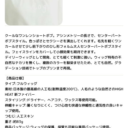
クールなワンレンショートボブ。アシンメトリーの長さで、センターパート
ボブスタイル。色っぽさとセクシーさを演出してくれます。毛先を軽くワン
カールさせて少し前下がりのひし形フォルム大人センターパートボブスタイ
ル。フェイスラインをカバーして小顔効果も期待できます。
デイリーウィッグとして開発、とても軽くて刺激に強い。ウィッグ特有の不
自然なテカリを無くし、複数のカラーを馴染ませたため、とても自然。グラ
デーション技術でトップのプリンまで再現。
【商品仕様】
タイプ:フルウィッグ
素材:日本製の最高級の人工毛(耐熱温度200℃)、人毛のような自然さのHIGH
HEAT 新ファイバー
スタイリング:ドライヤー、ヘアコテ、ワックス等使用可能。
伸縮キャップ:暑くなりにくく、つけ心地も快適な伸縮性と通気性の良いキャ
ップ使用。
つむじ:人工スキン
重さ:約83g
商品パッケージ:ウィッグの保護、保管も可能な専用パッケージ使用。