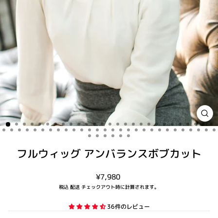
閉
じ
る
(ES
フルウィッグ アンバランスボブカット
通
¥7,980
常
税込
配送
チェックアウト時に計算されます。
価
格
36件のレビュー