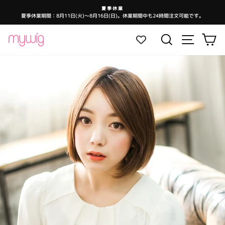
コ
夏季休業
ン
夏季休業期間：8月11日(火)～8月16日(日)。休業期間中も24時間注文可能です。
ス
テ
ラ
イ
ン
ド
サイトナ
検索
カ
シ
ツ
ョ
ー
に
を
ス
一
時
キ
停
止
ッ
し
ま
プ
す