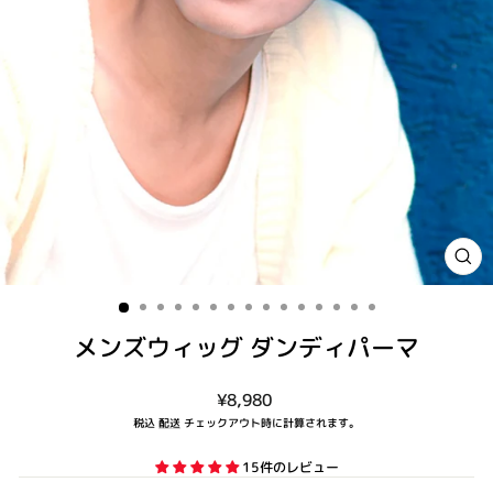
閉
じ
る
(ES
メンズウィッグ ダンディパーマ
通
¥8,980
常
税込
配送
チェックアウト時に計算されます。
価
格
15件のレビュー