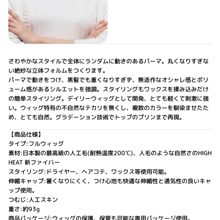
さわやかなスタイルで全体にランダムに動きのあるパーマ。丸くなりすぎな
い絶妙な立体フォルムをつくります。
パーマで動きをつけ、黒髪でも重くなりすぎず、無造作なオシャレ感とボリ
ューム感があるシルエットを強調。スタイリングもワックスを揉み込みだけ
の簡単スタイリング。デイリーウィッグとして開発、とても軽くて刺激に強
い。ウィッグ特有の不自然なテカリを無くし、複数のカラーを馴染ませたた
め、とても自然。グラデーション技術でトップのプリンまで再現。
【商品仕様】
タイプ:フルウィッグ
素材:日本製の最高級の人工毛(耐熱温度200℃)、人毛のような自然さのHIGH
HEAT 新ファイバー
スタイリング:ドライヤー、ヘアコテ、ワックス等使用可能。
伸縮キャップ:暑くなりにくく、つけ心地も快適な伸縮性と通気性の良いキャ
ップ使用。
つむじ:人工スキン
重さ:約93g
商品パッケージ:ウィッグの保護、保管も可能な専用パッケージ使用。