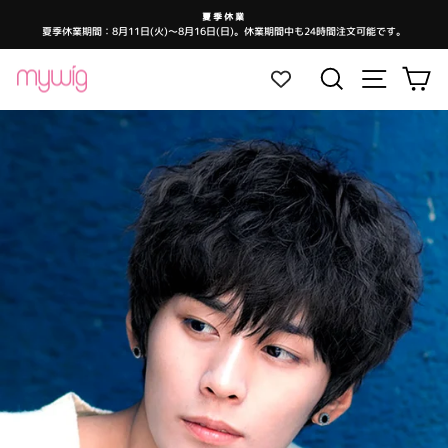
コ
夏季休業
ン
夏季休業期間：8月11日(火)～8月16日(日)。休業期間中も24時間注文可能です。
ス
テ
ラ
イ
ン
ド
サイトナ
検索
カ
シ
ツ
ョ
ー
に
を
ス
一
時
キ
停
止
ッ
し
ま
プ
す