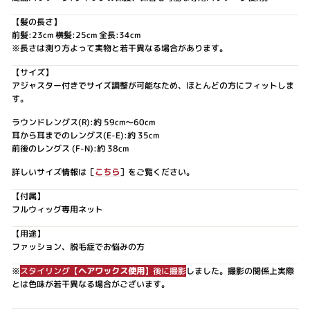
【髪の長さ】
前髪:23cm 横髪:25cm 全長:34cm
※長さは測り方よって実物と若干異なる場合があります。
【サイズ】
アジャスター付きでサイズ調整が可能なため、ほとんどの方にフィットしま
す。
ラウンドレングス(R):約 59cm～60cm
耳から耳までのレングス(E-E):約 35cm
前後のレングス (F-N):約 38cm
詳しいサイズ情報は［
こちら
］をご覧ください。
【付属】
フルウィッグ専用ネット
【用途】
ファッション、脱毛症でお悩みの方
※
スタイリング【
ヘアワックス使用
】後に撮影
しました。撮影の関係上実際
とは色味が若干異なる場合がございます。