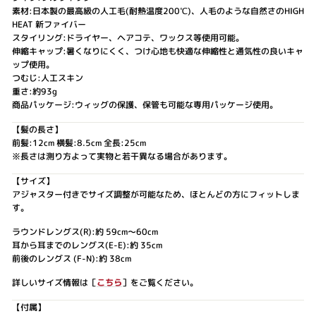
素材:日本製の最高級の人工毛(耐熱温度200℃)、人毛のような自然さのHIGH
HEAT 新ファイバー
スタイリング:ドライヤー、ヘアコテ、ワックス等使用可能。
伸縮キャップ:暑くなりにくく、つけ心地も快適な伸縮性と通気性の良いキャ
ップ使用。
つむじ:人工スキン
重さ:約93g
商品パッケージ:ウィッグの保護、保管も可能な専用パッケージ使用。
【髪の長さ】
前髪:12cm 横髪:8.5cm 全長:25cm
※長さは測り方よって実物と若干異なる場合があります。
【サイズ】
アジャスター付きでサイズ調整が可能なため、ほとんどの方にフィットしま
す。
ラウンドレングス(R):約 59cm～60cm
耳から耳までのレングス(E-E):約 35cm
前後のレングス (F-N):約 38cm
詳しいサイズ情報は［
こちら
］をご覧ください。
【付属】