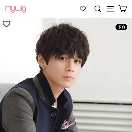
コ
サイトナ
検索
カ
ン
テ
ン
ツ
予約
に
ス
キ
ッ
プ