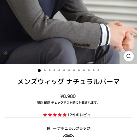
閉
じ
る
(ES
メンズウィッグ ナチュラルパーマ
通
¥8,980
常
税込
配送
チェックアウト時に計算されます。
価
格
12件のレビュー
色
—
ナチュラルブラック