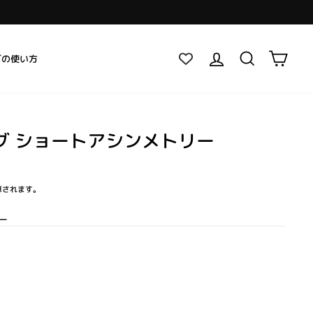
ログイン
検索
カー
グの使い方
グ ショートアシンメトリー
算されます。
ー