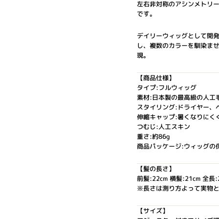
左右非対称のアシンメトリ
です。
デイリーウィッグとして開
し、複数のカラーを馴染ま
現。
【商品仕様】
タイプ:フルウィッグ
素材:日本製の最高級の人工毛(
スタイリング:ドライヤー、
伸縮キャップ:暑くなりにく
つむじ:人工スキン
重さ:約86g
商品パッケージ:ウィッグの
【髪の長さ】
前髪:22cm 横髪:21cm 全長:
※長さは測り方よって実物
【サイズ】