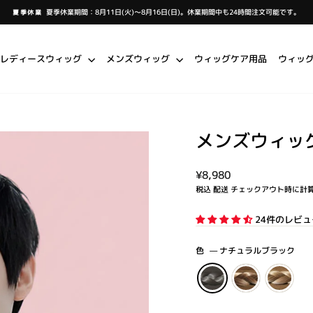
夏季休業期間：8月11日(火)～8月16日(日)。休業期間中も24時間注文可能です。
夏季休業
ス
ラ
イ
ド
シ
レディースウィッグ
メンズウィッグ
ウィッグケア用品
ウィッ
ョ
ー
を
一
時
停
止
し
ま
す
メンズウィッ
通
¥8,980
常
税込
配送
チェックアウト時に計
価
格
24件のレビュ
色
—
ナチュラルブラック