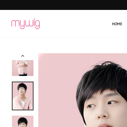
コ
ン
テ
ン
HOME
ツ
に
ス
キ
ッ
プ