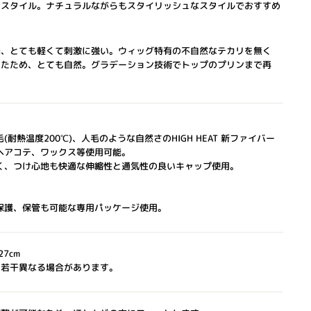
ースタイル。ナチュラルながらもスタイリッシュなスタイルでおすすめ
発、とても軽くて刺激に強い。ウィッグ特有の不自然なテカリを無く
せたため、とても自然。グラデーション技術でトップのプリンまで再
耐熱温度200℃)、人毛のような自然さのHIGH HEAT 新ファイバー
ヘアコテ、ワックス等使用可能。
く、つけ心地も快適な伸縮性と通気性の良いキャップ使用。
保護、保管も可能な専用パッケージ使用。
27cm
と若干異なる場合があります。