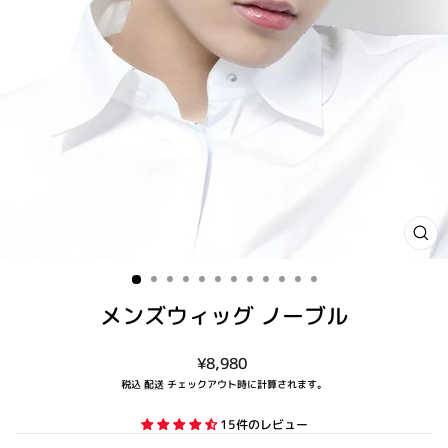
閉
じ
る
(ES
メンズウィッグ ノーブル
通
¥8,980
常
税込
配送
チェックアウト時に計算されます。
価
格
15件のレビュー