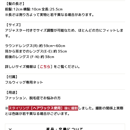
【髪の長さ】
前髪:12cm 横髪:10cm 全長:25.5cm
※長さは測り方よって実物と若干異なる場合があります。
【サイズ】
アジャスター付きでサイズ調整が可能なため、ほとんどの方にフィットしま
す。
ラウンドレングス(R):約 59cm～60cm
耳から耳までのレングス(E-E):約 35cm
前後のレングス (F-N):約 38cm
詳しいサイズ情報は［
こちら
］をご覧ください。
【付属】
フルウィッグ専用ネット
【用途】
ファッション、脱毛症でお悩みの方
※
スタイリング【
ヘアワックス使用
】後に撮影
しました。撮影の関係上実際
とは色味が若干異なる場合がございます。
返品・交換について