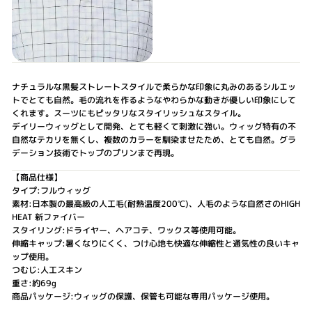
ナチュラルな黒髪ストレートスタイルで柔らかな印象に丸みのあるシルエッ
トでとても自然。毛の流れを作るようなやわらかな動きが優しい印象にして
くれます。スーツにもピッタリなスタイリッシュなスタイル。
デイリーウィッグとして開発、とても軽くて刺激に強い。ウィッグ特有の不
自然なテカリを無くし、複数のカラーを馴染ませたため、とても自然。グラ
デーション技術でトップのプリンまで再現。
【商品仕様】
タイプ:フルウィッグ
素材:日本製の最高級の人工毛(耐熱温度200℃)、人毛のような自然さのHIGH
HEAT 新ファイバー
スタイリング:ドライヤー、ヘアコテ、ワックス等使用可能。
伸縮キャップ:暑くなりにくく、つけ心地も快適な伸縮性と通気性の良いキャ
ップ使用。
つむじ:人工スキン
重さ:約69g
商品パッケージ:ウィッグの保護、保管も可能な専用パッケージ使用。