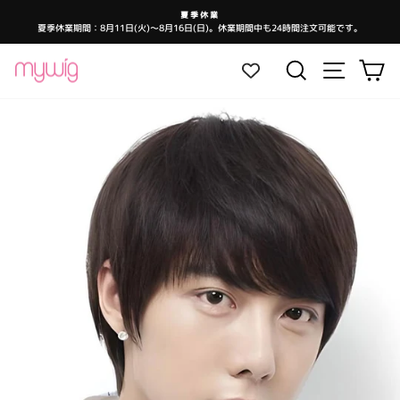
コ
夏季休業
ン
夏季休業期間：8月11日(火)～8月16日(日)。休業期間中も24時間注文可能です。
ス
テ
ラ
イ
ン
ド
サイトナ
検索
カ
シ
ツ
ョ
ー
に
を
ス
一
時
キ
停
止
ッ
し
ま
プ
す