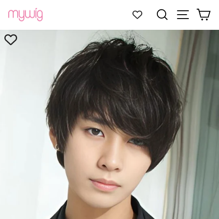
コ
サイトナ
検索
カ
ン
テ
ン
ツ
に
ス
キ
ッ
プ