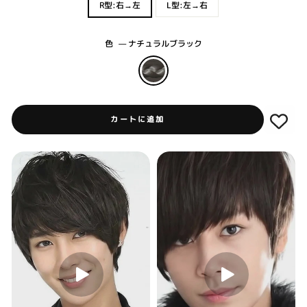
R型:右→左
L型:左→右
色
—
ナチュラルブラック
カートに追加