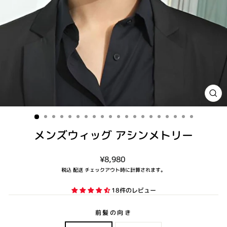
閉
じ
る
(ES
メンズウィッグ アシンメトリー
通
¥8,980
常
税込
配送
チェックアウト時に計算されます。
価
格
18件のレビュー
前髪の向き