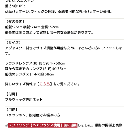
つむじ:人工スキン
重さ:約109g
商品パッケージ:ウィッグの保護、保管も可能な専用パッケージ使用。
【髪の長さ】
前髪:26cm 横髪:24cm 全長:32cm
※長さは測り方よって実物と若干異なる場合があります。
【サイズ】
アジャスター付きでサイズ調整が可能なため、ほとんどの方にフィットしま
す。
ラウンドレングス(R):約 59cm～60cm
耳から耳までのレングス(E-E):約 35cm
前後のレングス (F-N):約 38cm
詳しいサイズ情報は［
こちら
］をご覧ください。
【付属】
フルウィッグ専用ネット
【用途】
ファッション、脱毛症でお悩みの方
※
スタイリング【
ヘアワックス使用
】後に撮影
しました。撮影の関係上実際