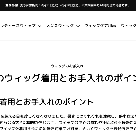
夏季休業期間：8月11日(火)～8月16日(日)。休業期間中も24時間注文可能です。
夏季休業
ス
ラ
イ
ド
シ
レディースウィッグ
メンズウィッグ
ウィッグケア用品
ウィッ
ョ
ー
を
一
時
停
止
し
ま
す
ウィッグのお手入れ
·
のウィッグ着用とお手入れのポイ
着用とお手入れのポイント
度を超える日も珍しくなくなりました。暑さにはくれぐれも注意し、熱中症に
さらなる大きな問題が生じます。ウィッグの中での蒸れや汗による不快感が
ウィッグを着用するための暑さ対策や汗対策、そしてウィッグを長持ちさせ