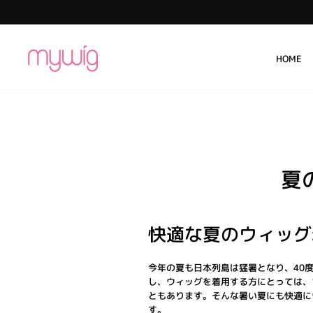
コ
ン
テ
ン
HOME
ツ
に
ス
キ
ッ
プ
夏
快適な夏のウィッグ
今年の夏も日本列島は猛暑となり、40
し、ウィッグを着用する方にとっては、
ともあります。そんな暑い夏にも快適に
す。