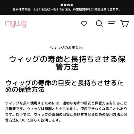
コ
夏季休業
ン
夏季休業期間：8月11日(火)～8月16日(日)。休業期間中も24時間注文可能です。
ス
テ
ラ
イ
ン
ド
サイトナ
検索
カ
シ
ツ
ョ
ー
に
を
ス
一
時
キ
停
止
ウィッグのお手入れ
·
ッ
し
ま
プ
ウィッグの寿命と長持ちさせる保
す
管方法
ウィッグの寿命の目安と長持ちさせるた
めの保管方法
ウィッグを長く使用するためには、適切な寿命の目安と保管方法を知ること
が重要です。ウィッグは時間とともに劣化し、使用できなくなることもあり
ます。以下では、ウィッグの寿命の目安と長持ちさせるための使用方法と保
管方法について詳しく説明します。