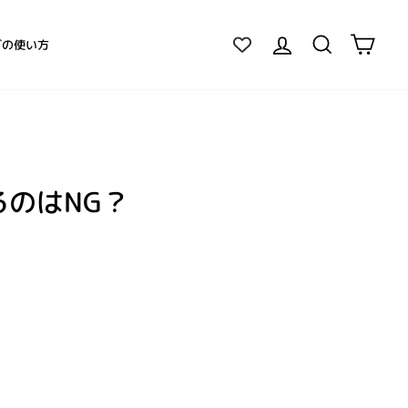
ログイン
検索
カー
グの使い方
のはNG？