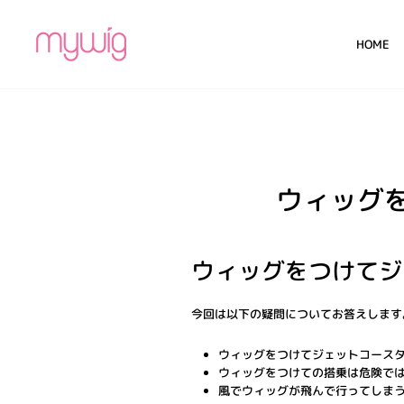
コ
ン
HOME
テ
ン
ツ
に
ス
キ
ッ
プ
ウィッグ
ウィッグをつけてジ
今回は以下の疑問についてお答えします
ウィッグをつけてジェットコース
ウィッグをつけての搭乗は危険で
風でウィッグが飛んで行ってしま