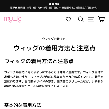
コ
夏季休業
ン
夏季休業期間：8月11日(火)～8月16日(日)。休業期間中も24時間注文可能です。
ス
テ
ラ
イ
ン
ド
サイトナ
検索
カ
シ
ツ
ョ
ー
に
を
ス
一
時
キ
停
止
ウィッグの着け方
·
ッ
し
ま
プ
ウィッグの着用方法と注意点
す
ウィッグの着用方法と注意点
ウィッグが自然に見えるようにすることは非常に重要です。ウィッグ自体の
品質も大切ですが、ウィッグが自然に見えるかどうかのポイントは、着用方
法にあります。生え際やサイドの浮き、頭頂部のボリュームなど、いずれか
の部分が不完全だと、不自然に見えてしまいます。
基本的な着用方法