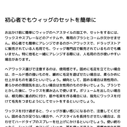
初心者でもウィッグのセットを簡単に
お出かけ前に簡単にウィッグのヘアスタイルの加工や、セットをするには、
ワックスやスプレーなどのアイテムや、専用のブラシとコームが欠かせませ
ん。初心者でも簡単にアレンジできるのがヘアワックスで、ドラッグストア
に販売されている人毛用でも、ウィッグ専門店で販売されているものでも構
いません。特に地毛と一緒にアレンジする際には、人毛用の方が使いやすい
場合があります。
ヘアワックス選びで注意するのは、使用感です。固めに毛足を立てたい場合
は、ホールド感の強いものを、緩めに毛足を遊ばせたい場合は、柔らかめに
仕上がるものを選ぶといいでしょう。傾向として、固める場合は男性用の、
柔らかめの雰囲気を出したい場合は女性用のものが多いでしょう。ブラシで
とかした後に、ワックスを揉み込んで使います。ボリュームを出したい場合
は、根元側に重点的に付け、筋や毛束を作る場合には、指先にワックスを付
けて毛先をつまむようにしてセットをするといいでしょう。
ワックスを付け過ぎると、ウィッグが重い感じになるので、注意してくださ
い。固める力が足りない場合や、ヘアスタイルを長持ちさせたい場合は、合
わせてハードタイプのスプレーを仕上げにかけるといいでしょう。使い終わ