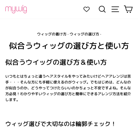
コ
サイトナ
検索
カ
ン
テ
ン
ツ
に
ウィッグの着け方
·
ウィッグの選び方
·
ス
似合うウィッグの選び方と使い方
キ
ッ
プ
似合うウイッグの選び方＆使い方
いつもとはちょっと違うヘアスタイルをやってみたいけどヘアアレンジは苦
手・・・そんな方にも手軽に使えるのがウィッグ。でもはじめは、どんなの
が似合うのか、どうやってつけたらいいのかちょっと不安ですよね。そんな
方必見！わかりやすいウィッグの選び方と簡単にできるアレンジ方法を紹介
します。
ウィッグ選びで大切なのは輪郭チェック！