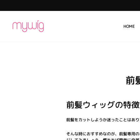
コ
ン
テ
ン
HOME
ツ
に
ス
キ
ッ
プ
前
前髪ウィッグの特徴
前髪をカットしようか迷ったことはあり
そんな時におすすめなのが、前髪専用の