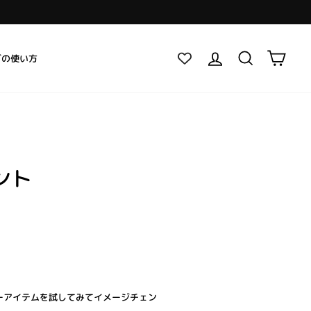
ログイン
検索
カー
グの使い方
ント
ーアイテムを試してみてイメージチェン