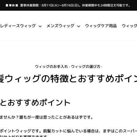
夏季休業期間：8月11日(火)～8月16日(日)。休業期間中も24時間注文可能です。
夏季休業
ス
ラ
イ
ド
シ
レディースウィッグ
メンズウィッグ
ウィッグケア用品
ウィッ
ョ
ー
を
一
時
停
止
し
ま
す
ウィッグのお手入れ
·
ウィッグの選び方
·
髪ウィッグの特徴とおすすめポイ
とおすすめポイント
ませんか？誰もが一度は思ったことがあるはずです。
ポイントウィッグです。前髪カットに悩んでいる場合は、まずはこのスーパ