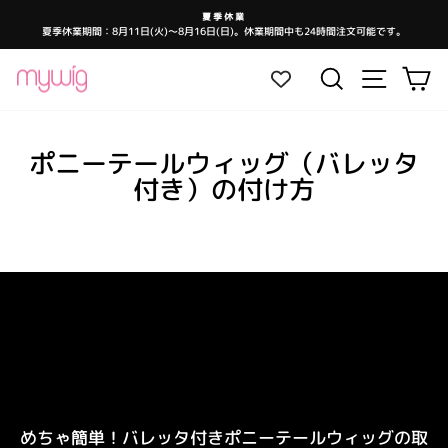
コ
夏季休業
ン
夏季休業期間：8月11日(火)～8月16日(日)。休業期間中も24時間注文可能です。
ス
テ
ラ
イ
ン
ド
サイトナ
検索
カ
シ
ツ
ョ
ー
に
を
ス
一
時
キ
停
ポニーテールウィッグ（バレッタ
止
ッ
し
ま
プ
付き）の付け方
す
めちゃ簡単！バレッタ付きポニーテールウィッグの取