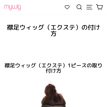
コ
サイトナ
検索
カ
ン
テ
ン
ツ
に
襟足ウィッグ（エクステ）の付け
ス
方
キ
ッ
プ
襟足ウィッグ（エクステ）1ピースの取り
付け方