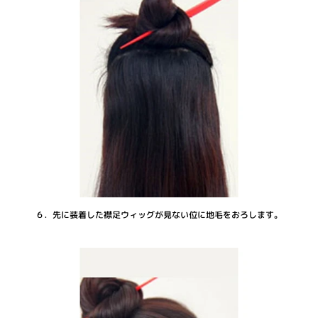
６．先に装着した襟足ウィッグが見ない位に地毛をおろします。