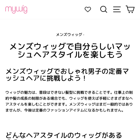
コ
サイトナ
検索
カ
ン
テ
ン
ツ
に
メンズウィッグ
·
ス
メンズウィッグで自分らしいマッ
キ
ッ
シュヘアスタイルを楽しもう
プ
メンズウィッグでおしゃれ男子の定番マ
ッシュヘアに挑戦しよう！
ウィッグの魅力は、普段はできない髪型に挑戦できることです。仕事上の制
約や髪の成長の制限がある場合でも、ウィッグを使えば手軽にさまざまなヘ
アスタイルを楽しむことができます。メンズウィッグはまだ一般的ではあり
ませんが、今後は定番のファッションアイテムになるかもしれません。
どんなヘアスタイルのウィッグがある