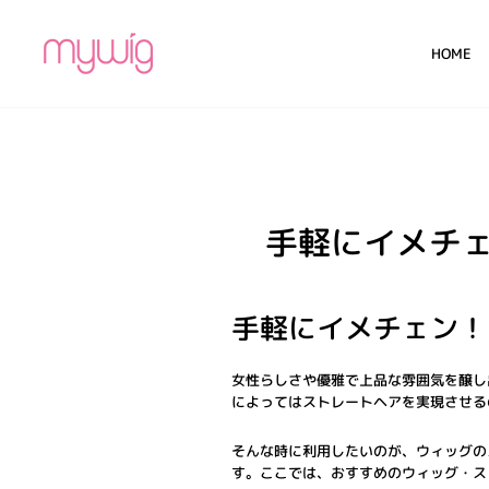
コ
ン
HOME
テ
ン
ツ
に
ス
キ
ッ
プ
手軽にイメチ
手軽にイメチェン！
女性らしさや優雅で上品な雰囲気を醸し
によってはストレートヘアを実現させる
そんな時に利用したいのが、ウィッグの
す。ここでは、おすすめのウィッグ・ス