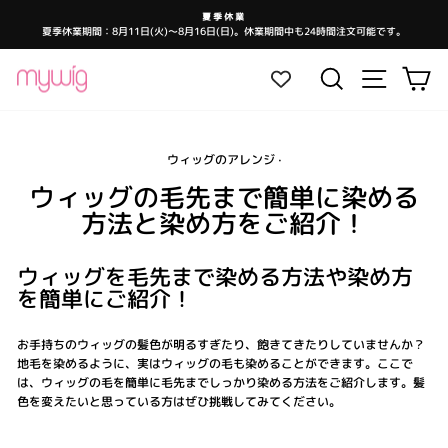
コ
夏季休業
ン
夏季休業期間：8月11日(火)～8月16日(日)。休業期間中も24時間注文可能です。
ス
テ
ラ
イ
ン
ド
サイトナ
検索
カ
シ
ツ
ョ
ー
に
を
ス
一
時
キ
停
止
ウィッグのアレンジ
·
ッ
し
ま
プ
ウィッグの毛先まで簡単に染める
す
方法と染め方をご紹介！
ウィッグを毛先まで染める方法や染め方
を簡単にご紹介！
お手持ちのウィッグの髪色が明るすぎたり、飽きてきたりしていませんか？
地毛を染めるように、実はウィッグの毛も染めることができます。ここで
は、ウィッグの毛を簡単に毛先までしっかり染める方法をご紹介します。髪
色を変えたいと思っている方はぜひ挑戦してみてください。