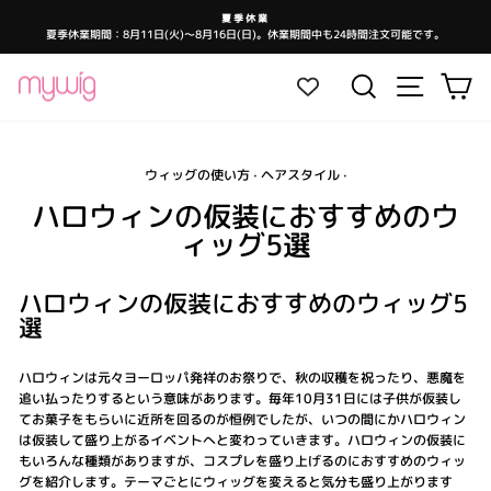
コ
夏季休業
ン
夏季休業期間：8月11日(火)～8月16日(日)。休業期間中も24時間注文可能です。
ス
テ
ラ
イ
ン
ド
サイトナ
検索
カ
シ
ツ
ョ
ー
に
を
ス
一
時
キ
停
止
ウィッグの使い方
·
ヘアスタイル
·
ッ
し
ま
プ
ハロウィンの仮装におすすめのウ
す
ィッグ5選
ハロウィンの仮装におすすめのウィッグ5
選
ハロウィンは元々ヨーロッパ発祥のお祭りで、秋の収穫を祝ったり、悪魔を
追い払ったりするという意味があります。毎年10月31日には子供が仮装し
てお菓子をもらいに近所を回るのが恒例でしたが、いつの間にかハロウィン
は仮装して盛り上がるイベントへと変わっていきます。ハロウィンの仮装に
もいろんな種類がありますが、コスプレを盛り上げるのにおすすめのウィッ
グを紹介します。テーマごとにウィッグを変えると気分も盛り上がります