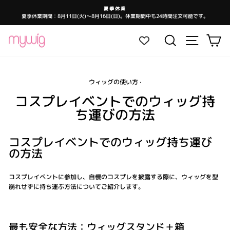
コ
夏季休業
ン
夏季休業期間：8月11日(火)～8月16日(日)。休業期間中も24時間注文可能です。
ス
テ
ラ
イ
ン
ド
サイトナ
検索
カ
シ
ツ
ョ
ー
に
を
ス
一
時
キ
停
止
ウィッグの使い方
·
ッ
し
ま
プ
コスプレイベントでのウィッグ持
す
ち運びの方法
コスプレイベントでのウィッグ持ち運び
の方法
コスプレイベントに参加し、自慢のコスプレを披露する際に、ウィッグを型
崩れせずに持ち運ぶ方法についてご紹介します。
最も安全な方法：ウィッグスタンド＋箱