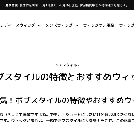
夏季休業期間：8月11日(火)～8月16日(日)。休業期間中も24時間注文可能です。
夏季休業
ス
ラ
イ
ド
シ
レディースウィッグ
メンズウィッグ
ウィッグケア用品
ウィッ
ョ
ー
を
一
時
停
止
し
ま
す
ヘアスタイル
·
ブスタイルの特徴とおすすめウィ
気！ボブスタイルの特徴やおすすめウ
わいらしくて素敵ですよね。でも、「ショートにしたいけど髪は切りたくな
です。ウィッグがあれば、一瞬でボブスタイルに大変身！そこで、この記事