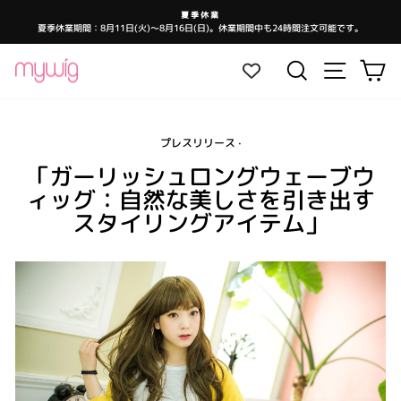
コ
夏季休業
ン
夏季休業期間：8月11日(火)～8月16日(日)。休業期間中も24時間注文可能です。
ス
テ
ラ
イ
ン
ド
サイトナ
検索
カ
シ
ツ
ョ
ー
に
を
ス
一
時
キ
停
止
プレスリリース
·
ッ
し
ま
プ
「ガーリッシュロングウェーブウ
す
ィッグ：自然な美しさを引き出す
スタイリングアイテム」