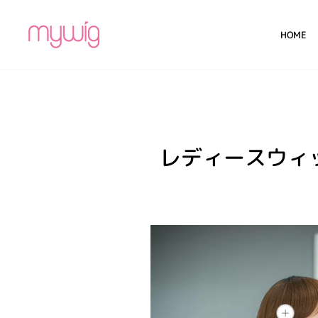
コ
ン
HOME
テ
ン
ツ
に
ス
キ
ッ
プ
レディースウィ