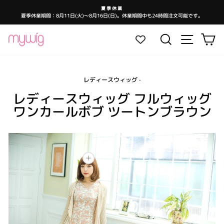
コ
夏季休業
ン
夏季休業期間：8月11日(火)～8月16日(日)。休業期間中も24時間注文可能です。
ス
テ
ラ
イ
ン
ド
サイトナ
検索
カ
シ
ツ
ョ
ー
に
を
ス
一
時
キ
停
止
レディースウィッグ
·
ッ
し
ま
プ
レディースウィッグ フルウィッグ
す
ワンカールボブ ツートンブラウン