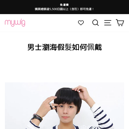
跳
免運費
至
購買總額達5,500日圓以上（含稅）即可免運！
暫
內
停
投
容
影
網站導航
搜尋
大
片
放
映
男士瀏海假髮如何佩戴