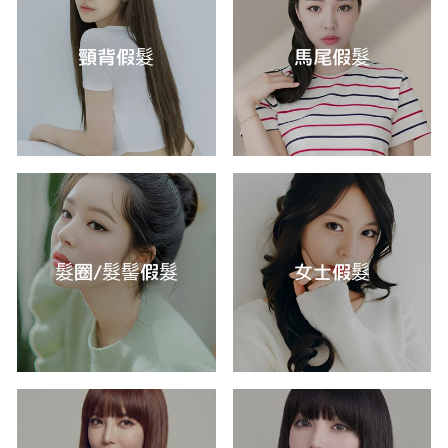
頸背假髮
馬尾假髮
髮圈/髮髻假髮
女士假髮