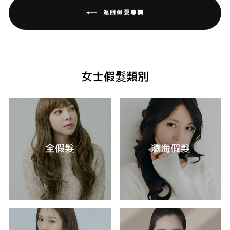
返回假髮專欄
女士假髮類別
全假髮
瀏海假髮