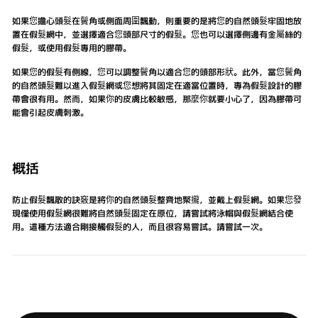
如果您擔心頭髮在鬢角或側面周圍飄動，則重要的是將您的自然頭髮牢固地放
置在假髮網中，並選擇適合您頭部尺寸的假髮。您也可以選擇側邊有金屬絲的
假髮，或使用假髮專用的膠帶。
如果您的假髮有側線，您可以調整鬢角以適合您的頭部形狀。此外，當您鬢角
的自然頭髮難以進入假髮網或您想將其固定在適當位置時，專為假髮設計的膠
帶會很有用。然而，如果你的皮膚比較敏感，那麼你就要小心了，因為膠帶可
能會引起皮膚刺激。
概括
防止假髮飄散的訣竅是將你的自然頭髮整齊地聚攏，並戴上假髮網。如果您發
現僅使用假髮網很難將自然頭髮固定在原位，請嘗試將泳帽與假髮網結合使
用。這種方法適合剛接觸假髮的人，而且很容易嘗試。請嘗試一次。