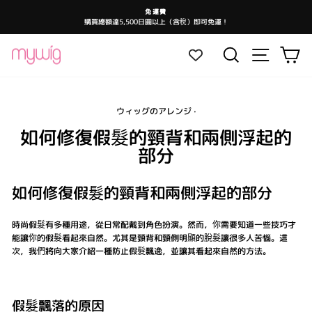
跳
免運費
至
購買總額達5,500日圓以上（含稅）即可免運！
暫
內
停
投
容
影
網站導航
搜尋
大
片
放
映
ウィッグのアレンジ
·
如何修復假髮的頸背和兩側浮起的
部分
如何修復假髮的頸背和兩側浮起的部分
時尚假髮有多種用途，從日常配戴到角色扮演。然而，你需要知道一些技巧才
能讓你的假髮看起來自然。尤其是頸背和頸側明顯的脫髮讓很多人苦惱。這
次，我們將向大家介紹一種防止假髮飄逸，並讓其看起來自然的方法。
假髮飄落的原因