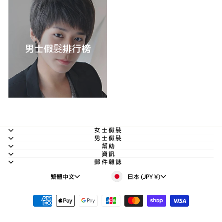
男士假髮排行榜
女士假髮
男士假髮
幫助
資訊
郵件雜誌
貨
語
日本 (JPY ¥)
繁體中文
幣
言