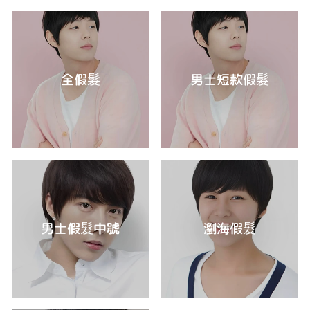
全假髮
男士短款假髮
男士假髮中號
瀏海假髮