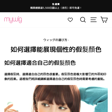
跳
免運費
至
購買總額達5,500日圓以上（含稅）即可免運！
暫
內
停
投
容
影
網站導航
搜尋
大
片
放
映
ウィッグの選び方
·
如何選擇能展現個性的假髮顏色
如何選擇適合自己的假髮顏色
選擇假髮時，選擇適合自己的顏色很重要。假髮顏色是極大影響您的外觀和印
象的因素。這裡我們將詳細講解選擇適合自己的假髮顏色時需要考慮的重點。