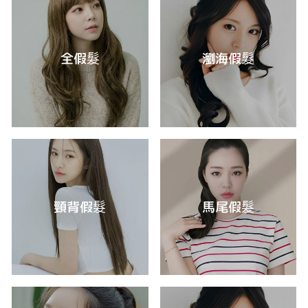
全假髮
瀏海假髮
頸背假髮
馬尾假髮