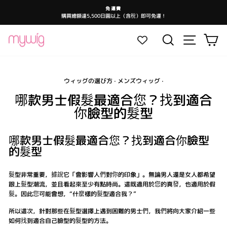
跳
免運費
至
購買總額達5,500日圓以上（含稅）即可免運！
暫
內
停
投
容
影
網站導航
搜尋
大
片
放
映
ウィッグの選び方
·
メンズウィッグ
·
哪款男士假髮最適合您？找到適合
你臉型的髮型
哪款男士假髮最適合您？找到適合你臉型
的髮型
髮型非常重要，據說它「會影響人們對你的印象」。無論男人還是女人都希望
跟上髮型潮流，並且看起來至少有點時尚。這既適用於您的真發，也適用於假
髮。因此您可能會想，“什麼樣的髮型適合我？”
所以這次，針對那些在髮型選擇上遇到困難的男士們，我們將向大家介紹一些
如何找到適合自己臉型的髮型的方法。