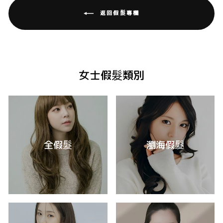
返回假髮專欄
女士假髮類別
全假髮
瀏海假髮