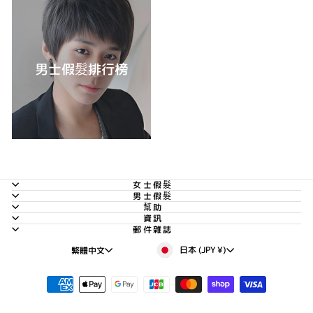
男士假髮排行榜
女士假髮
男士假髮
幫助
資訊
郵件雜誌
貨
語
日本 (JPY ¥)
繁體中文
幣
言