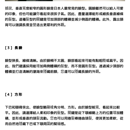
據說，垂直寬度較窄的圓形臉是日本人最常見的臉型。圓臉雖然可以給人可愛
的印象，但也可能讓你看起來很孩子氣。因此，盡量選擇能形成細長垂直線條
的髮型。這種髮型的關鍵是增加頂部的體積並減少側面的體積。此外，露出頸
背可以強調長度並營造出更犀利的外觀。
[3] 長臉
臉型狹長，線條清晰。由於臉頰不太圓，臉部看起來可能有點粗糙或扁平。因
此，我們建議採用能增加兩側體積的髮型，而不是圓形髮型。透過減少頂部的
體積並打造清晰的瀏海來隱藏前額，您還可以隱藏長臉的外觀。
[4] 方形
下巴和顎骨突出，使臉型略顯棱角分明、方形。由於臉型較寬，看起來比較
平。因此，請選擇給人柔和印象的髮型。關鍵是從下顎線略上方的位置增加體
積，並形成垂直的頭髮流動。您也可以用捲髮棒捲曲頭髮，使其更加柔軟，從
而自然地隱藏下巴或下顎周圍的緊繃感。