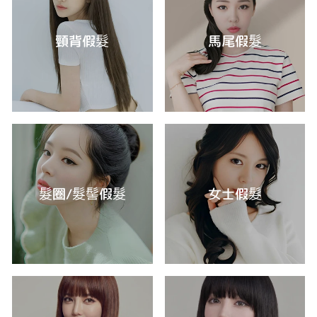
頸背假髮
馬尾假髮
髮圈/髮髻假髮
女士假髮