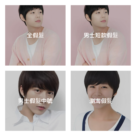
全假髮
男士短款假髮
男士假髮中號
瀏海假髮