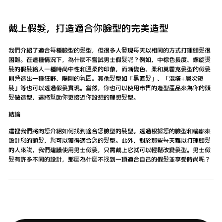
戴上假髮，打造適合你臉型的完美造型
我們介紹了適合每種臉型的髮型，但很多人發現每天以相同的方式打理頭髮很
困難。在這種情況下，為什麼不嘗試男士假髮呢？例如，中棕色長度、螺旋燙
髮的假髮給人一種時尚中性和溫柔的印象，而漸變色、柔和莫霍克髮型的假髮
則營造出一種狂野、陽剛的氛圍。其他髮型如「黑直髮」、「混搭+層次短
髮」等也可以透過假髮實現。當然，你也可以使用市售的造型產品來為你的頭
髮做造型，這將幫助你更接近你設想的理想髮型。
結論
這裡我們將向您介紹如何找到適合您臉型的髮型。透過根據您的臉型和輪廓來
設計您的頭髮，您可以獲得適合您的髮型。此外，對於那些每天難以打理頭髮
的人來說，我們建議使用男士假髮，只需戴上它就可以輕鬆改變髮型。男士假
髮有許多不同的設計，那麼為什麼不找到一頂適合自己的假髮並享受時尚呢？