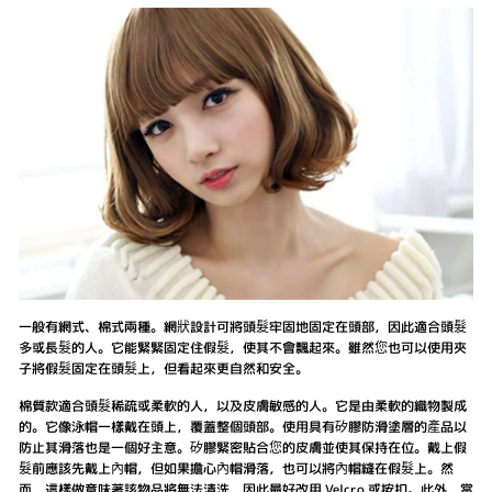
一般有網式、棉式兩種。網狀設計可將頭髮牢固地固定在頭部，因此適合頭髮
多或長髮的人。它能緊緊固定住假髮，使其不會飄起來。雖然您也可以使用夾
子將假髮固定在頭髮上，但看起來更自然和安全。
棉質款適合頭髮稀疏或柔軟的人，以及皮膚敏感的人。它是由柔軟的織物製成
的。它像泳帽一樣戴在頭上，覆蓋整個頭部。使用具有矽膠防滑塗層的產品以
防止其滑落也是一個好主意。矽膠緊密貼合您的皮膚並使其保持在位。戴上假
髮前應該先戴上內帽，但如果擔心內帽滑落，也可以將內帽縫在假髮上。然
而，這樣做意味著該物品將無法清洗，因此最好改用 Velcro 或按扣。此外，當