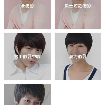
全假髮
男士短款假髮
男士假髮中號
瀏海假髮