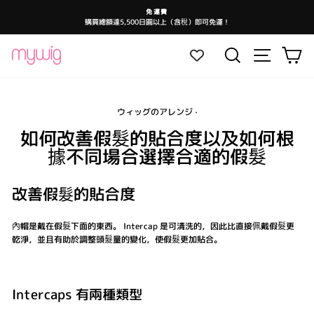
跳
免運費
至
購買總額達5,500日圓以上（含稅）即可免運！
暫
內
停
投
容
影
網站導航
搜尋
大
片
放
映
ウィッグのアレンジ
·
如何改善假髮的貼合度以及如何根
據不同場合選擇合適的假髮
改善假髮的貼合度
內帽是戴在假髮下面的東西。 Intercap 是可清洗的，因此比直接佩戴假髮更
乾淨，並且有助於調整頭髮量的變化，使假髮更加貼合。
Intercaps 有兩種類型