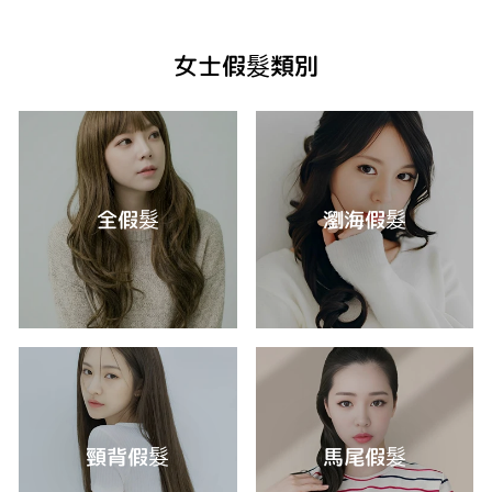
女士假髮類別
全假髮
瀏海假髮
頸背假髮
馬尾假髮