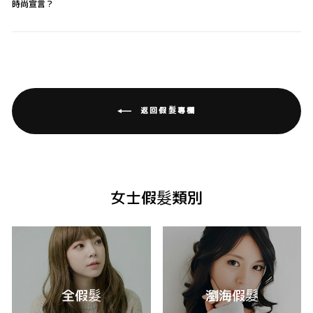
時尚宣言？
返回假髮專欄
女士假髮類別
全假髮
瀏海假髮