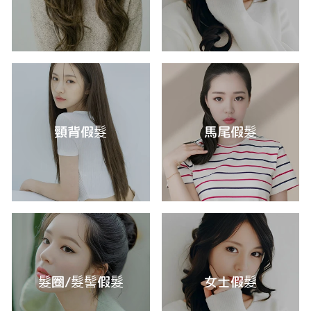
頸背假髮
馬尾假髮
髮圈/髮髻假髮
女士假髮