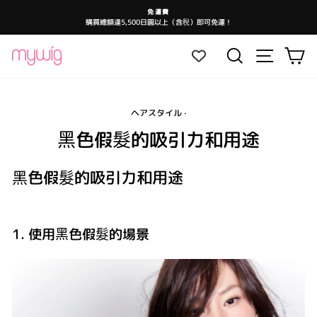
跳
免運費
至
購買總額達5,500日圓以上（含稅）即可免運！
暫
內
停
投
容
影
網站導航
搜尋
大
片
放
映
ヘアスタイル
·
黑色假髮的吸引力和用途
黑色假髮的吸引力和用途
1. 使用黑色假髮的場景