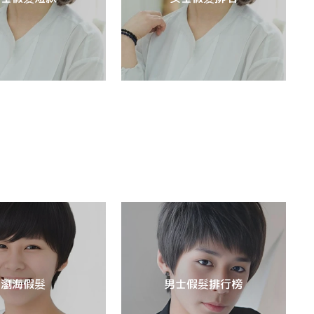
瀏海假髮
男士假髮排行榜