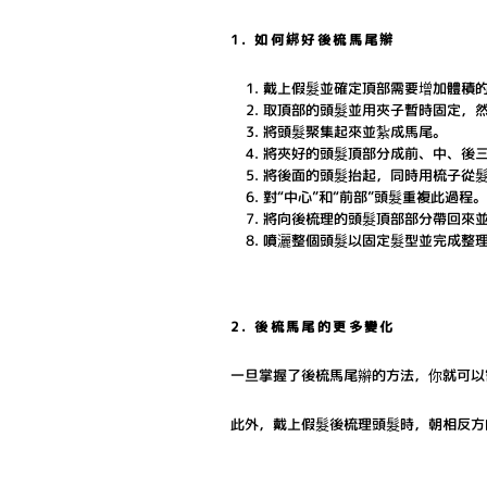
1. 如何綁好後梳馬尾辮
戴上假髮並確定頂部需要增加體積
取頂部的頭髮並用夾子暫時固定，
將頭髮聚集起來並紮成馬尾。
將夾好的頭髮頂部分成前、中、後
將後面的頭髮抬起，同時用梳子從
對“中心”和“前部”頭髮重複此過
將向後梳理的頭髮頂部部分帶回來
噴灑整個頭髮以固定髮型並完成整
2. 後梳馬尾的更多變化
一旦掌握了後梳馬尾辮的方法，你就可以
此外，戴上假髮後梳理頭髮時，朝相反方