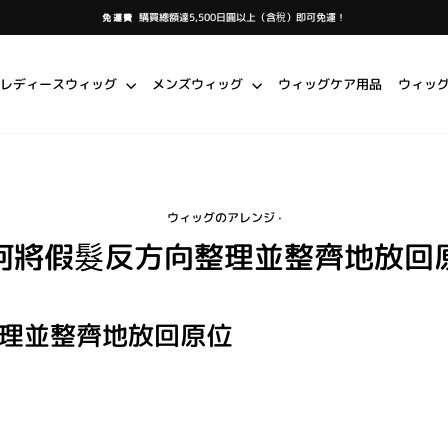
購買總額達5,500日圓以上（含稅）即可免運！
免運費
暫
停
投
影
片
レディースウィッグ
メンズウィッグ
ウィッグケア用品
ウィッ
放
映
ウィッグのアレンジ
·
何將假髮反方向整理並整齊地放回
理並整齊地放回原位