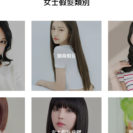
女士假髮類別
頸背假髮
髮
女士假髮 中號