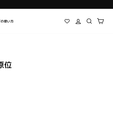
登入
搜尋
大車
グの使い方
原位