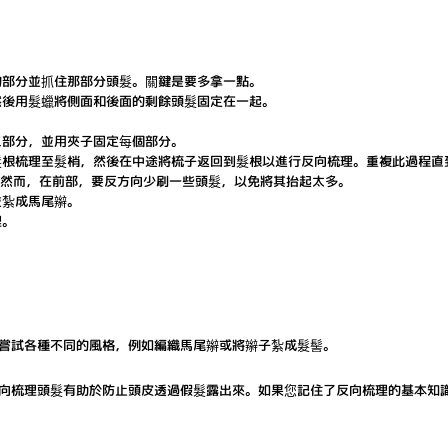
的部分並抓住那部分頭髮。關鍵是要多拿一點。
然後用髮蠟將側面和後面的剩餘頭髮固定在一起。
三部分，並用夾子固定每個部分。
髮根梳理至髮梢，然後在中途將梳子返回到髮根以進行反向梳理。重複此過程直
程。然而，在前部，要反方向少刷一些頭髮，以免將其抬起太多。
並紮成馬尾辮。
理。
嘗試各種不同的風格，例如編織馬尾辮或將辮子紮成髮髻。
向梳理頭髮有助於防止頭皮透過假髮露出來。如果您記住了反向梳理的基本知