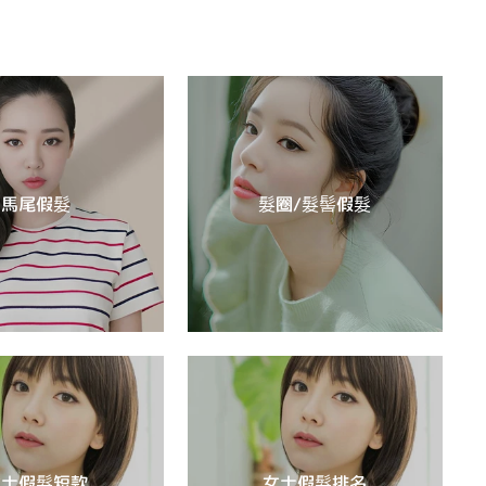
馬尾假髮
髮圈/髮髻假髮
女士假髮短款
女士假髮排名