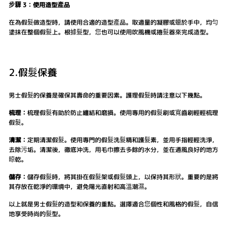
步驟 3：使用造型產品
在為假髮做造型時，請使用合適的造型產品。取適量的凝膠或蠟於手中，均勻
塗抹在整個假髮上。根據髮型，您也可以使用吹風機或捲髮器來完成造型。
2.假髮保養
男士假髮的保養是確保其壽命的重要因素。護理假髮時請注意以下幾點。
梳理：
梳理假髮有助於防止纏結和磨損。使用專用的假髮刷或寬齒刷輕輕梳理
假髮。
清潔：
定期清潔假髮。使用專門的假髮洗髮精和護髮素，並用手指輕輕洗淨，
去除污垢。清潔後，徹底沖洗，用毛巾擦去多餘的水分，並在通風良好的地方
晾乾。
儲存：
儲存假髮時，將其掛在假髮架或假髮頭上，以保持其形狀。重要的是將
其存放在乾淨的環境中，避免陽光直射和高溫潮濕。
以上就是男士假髮的造型和保養的重點。選擇適合您個性和風格的假髮，自信
地享受時尚的髮型。