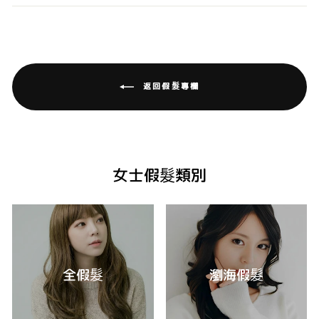
返回假髮專欄
女士假髮類別
全假髮
瀏海假髮