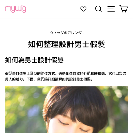
跳
網站導航
搜尋
大
至
內
容
ウィッグのアレンジ
·
如何整理設計男士假髮
如何為男士設計假髮
假髮是打造男士髮型的絕佳方式。透過創造自然的外觀和體積感，它可以增強
男人的魅力。下面，我們將詳細講解如何設計男士假髮。