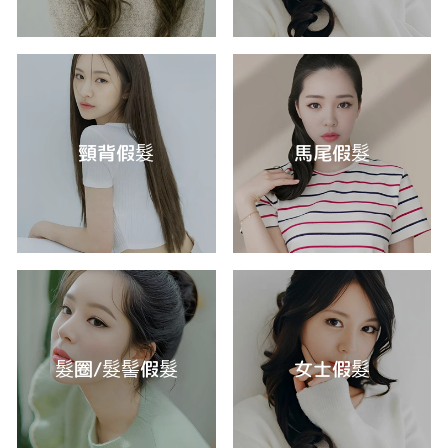
頸背假髮
馬尾假髮
髮圈/髮髻假髮
女士假髮