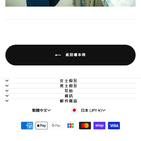
返回樣本冊
女士假髮
男士假髮
幫助
資訊
郵件雜誌
貨
語
日本 (JPY ¥)
繁體中文
幣
言