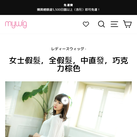
跳
免運費
至
購買總額達5,500日圓以上（含稅）即可免運！
暫
內
停
投
容
影
網站導航
搜尋
大
片
放
映
レディースウィッグ
·
女士假髮，全假髮，中直發，巧克
力棕色