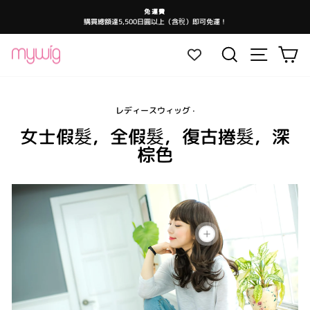
跳
免運費
至
購買總額達5,500日圓以上（含稅）即可免運！
暫
內
停
投
容
影
網站導航
搜尋
大
片
放
映
レディースウィッグ
·
女士假髮，全假髮，復古捲髮，深
棕色